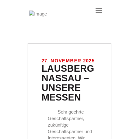
HOME
AKTUELLES
27. NOVEMBER 2025
ÜBER UNS
LAUSBERG
DEFENCE
NASSAU –
PRODUKTE
UNSERE
LEISTUNGEN
MESSEN
KONTAKT
IMPRESSUM
Sehr geehrte
DATENSCHUTZ
Geschäftspartner,
AGB
zukünftige
Geschäftspartner und
NACHHALTIGKEIT
Interessenten! Wir