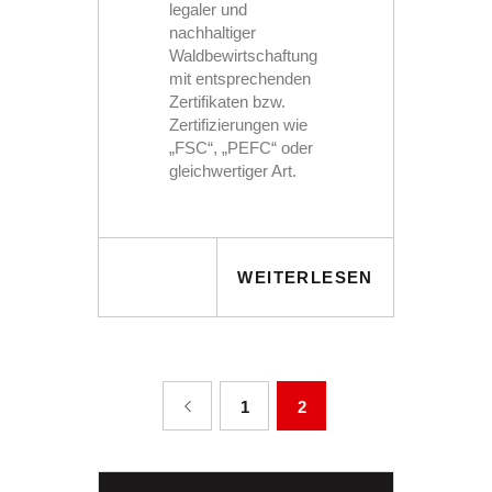
legaler und
nachhaltiger
Waldbewirtschaftung
mit entsprechenden
Zertifikaten bzw.
Zertifizierungen wie
„FSC“, „PEFC“ oder
gleichwertiger Art.
WEITERLESEN
SEITENNUMMERIERUN
<
PAGE
1
PAGE
2
DER
BEITRÄGE