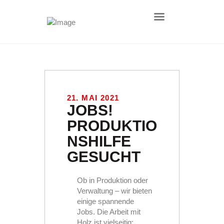
HOME
AKTUELLES
21. MAI 2021
ÜBER UNS
JOBS!
DEFENCE
PRODUKTIO
PRODUKTE
NSHILFE
LEISTUNGEN
GESUCHT
KONTAKT
IMPRESSUM
Ob in Produktion oder
DATENSCHUTZ
Verwaltung – wir bieten
AGB
einige spannende
Jobs. Die Arbeit mit
NACHHALTIGKEIT
Holz ist vielseitig: